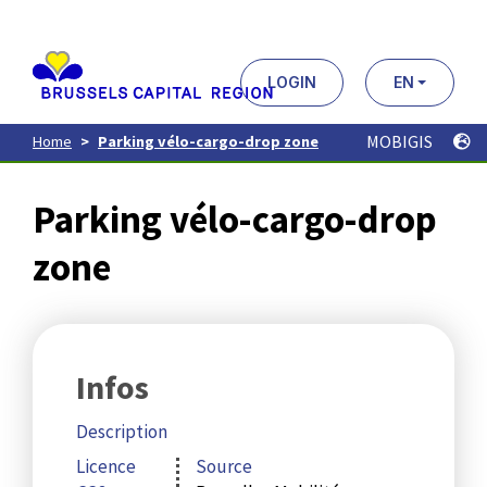
Aller
au
contenu
principal
LOGIN
EN
MOBIGIS
Home
Parking vélo-cargo-drop zone
Parking vélo-cargo-drop
zone
Infos
Description
Licence
Source