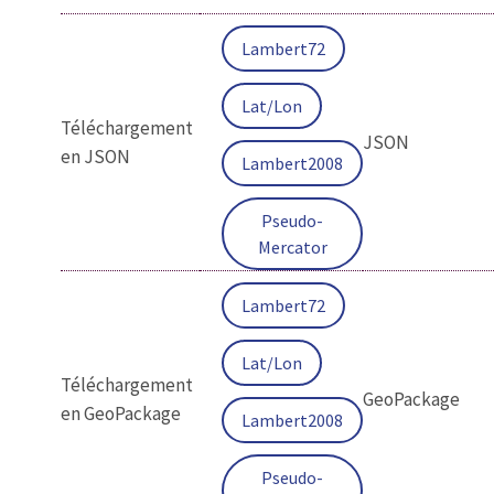
Lambert72
Lat/Lon
Téléchargement
JSON
en JSON
Lambert2008
Pseudo-
Mercator
Lambert72
Lat/Lon
Téléchargement
GeoPackage
en GeoPackage
Lambert2008
Pseudo-