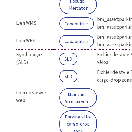
Pseudo-
Mercator
bm_asset:parki
Lien WMS
Capabilities
bm_asset:parki
bm_asset:parki
Lien WFS
Capabilities
bm_asset:parki
Symbologie
Fichier de style 
SLD
(SLD)
vélos
Fichier de style 
SLD
cargo-drop zone
Lien en viewer
Maintain -
web
Arceaux vélos
Parking vélo-
cargo-drop
zone