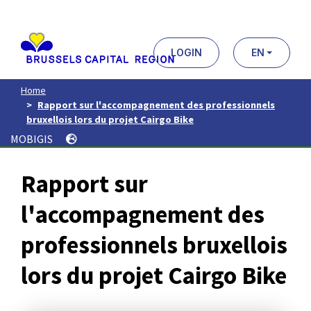
Aller
au
contenu
principal
LOGIN
EN
Home
Rapport sur l'accompagnement des professionnels
bruxellois lors du projet Cairgo Bike
MOBIGIS
Rapport sur
l'accompagnement des
professionnels bruxellois
lors du projet Cairgo Bike