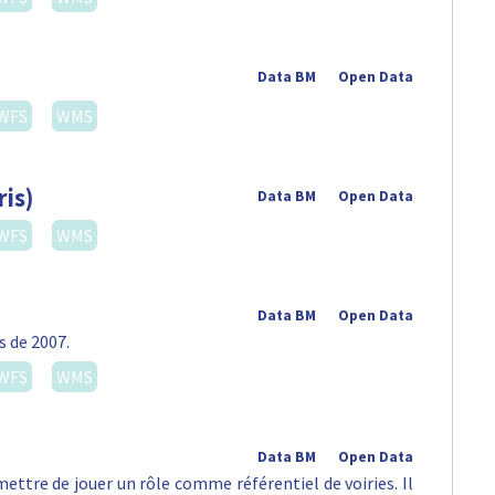
Data BM
Open Data
WFS
WMS
ris)
Data BM
Open Data
WFS
WMS
Data BM
Open Data
s de 2007.
WFS
WMS
Data BM
Open Data
ettre de jouer un rôle comme référentiel de voiries. Il