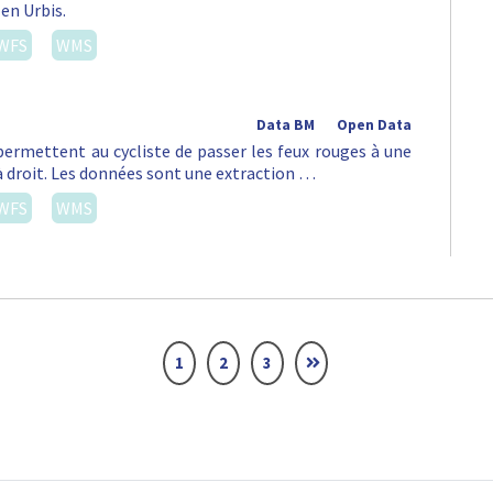
 en Urbis.
WFS
WMS
Data BM
Open Data
permettent au cycliste de passer les feux rouges à une
à droit. Les données sont une extraction …
WFS
WMS
1
2
3