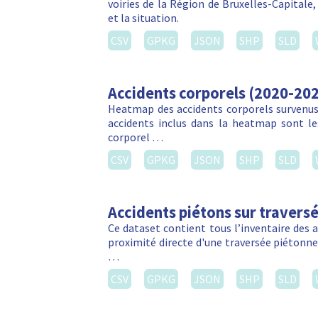
voiries de la Région de Bruxelles-Capitale
et la situation.
CSV
GPKG
JSON
SHP
SLD
Accidents corporels (2020-20
Heatmap des accidents corporels survenus 
accidents inclus dans la heatmap sont les
corporel …
CSV
GPKG
JSON
SHP
SLD
Accidents piétons sur travers
Ce dataset contient tous l’inventaire des 
proximité directe d'une traversée piétonn
…
CSV
GPKG
JSON
SHP
SLD