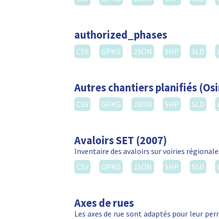
authorized_phases
CSV
GPKG
JSON
SHP
SLD
Autres chantiers planifiés (Osi
CSV
GPKG
JSON
SHP
SLD
Avaloirs SET (2007)
Inventaire des avaloirs sur voiries régionale
CSV
GPKG
JSON
SHP
SLD
Axes de rues
Les axes de rue sont adaptés pour leur perm