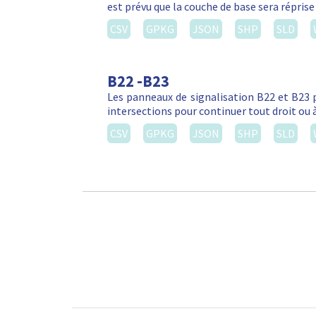
est prévu que la couche de base sera réprise
CSV
GPKG
JSON
SHP
SLD
B22 -B23
Les panneaux de signalisation B22 et B23 
intersections pour continuer tout droit ou 
CSV
GPKG
JSON
SHP
SLD