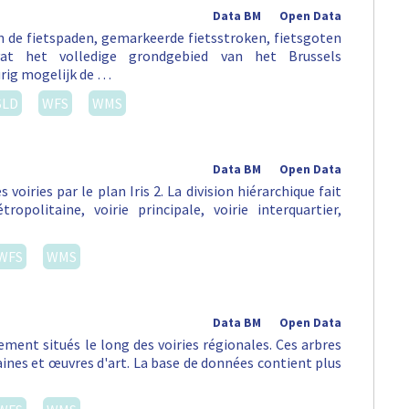
Data BM
Open Data
an de fietspaden, gemarkeerde fietsstroken, fietsgoten
vat het volledige grondgebied van het Brussels
rig mogelijk de …
SLD
WFS
WMS
Data BM
Open Data
s voiries par le plan Iris 2. La division hiérarchique fait
opolitaine, voirie principale, voirie interquartier,
WFS
WMS
Data BM
Open Data
ement situés le long des voiries régionales. Ces arbres
aines et œuvres d'art. La base de données contient plus