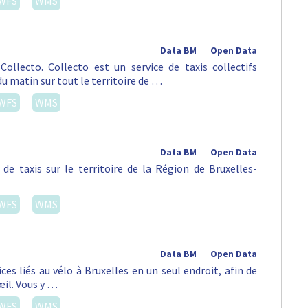
WFS
WMS
Data BM
Open Data
ollecto. Collecto est un service de taxis collectifs
du matin sur tout le territoire de …
WFS
WMS
Data BM
Open Data
de taxis sur le territoire de la Région de Bruxelles-
WFS
WMS
Data BM
Open Data
es liés au vélo à Bruxelles en un seul endroit, afin de
œil. Vous y …
WFS
WMS