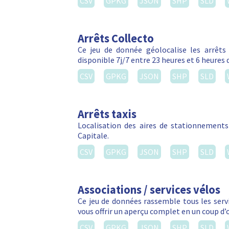
CSV
GPKG
JSON
SHP
SLD
Arrêts Collecto
Ce jeu de donnée géolocalise les arrêts C
disponible 7j/7 entre 23 heures et 6 heures 
CSV
GPKG
JSON
SHP
SLD
Arrêts taxis
Localisation des aires de stationnements 
Capitale.
CSV
GPKG
JSON
SHP
SLD
Associations / services vélos
Ce jeu de données rassemble tous les servic
vous offrir un aperçu complet en un coup d’
CSV
GPKG
JSON
SHP
SLD