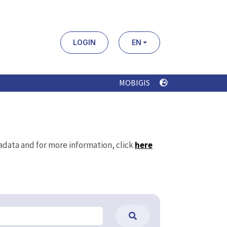
LOGIN
EN
MOBIGIS
tadata and for more information, click
here