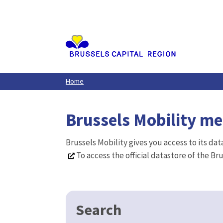
Aller
au
contenu
principal
Home
Brussels Mobility m
Brussels Mobility gives you access to its da
To access the official datastore of the Br
Search