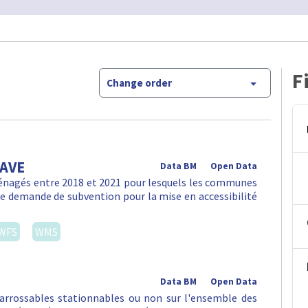
F
Change order
PAVE
Data BM
Open Data
ménagés entre 2018 et 2021 pour lesquels les communes
une demande de subvention pour la mise en accessibilité
WFS
WMS
Data BM
Open Data
arrossables stationnables ou non sur l'ensemble des