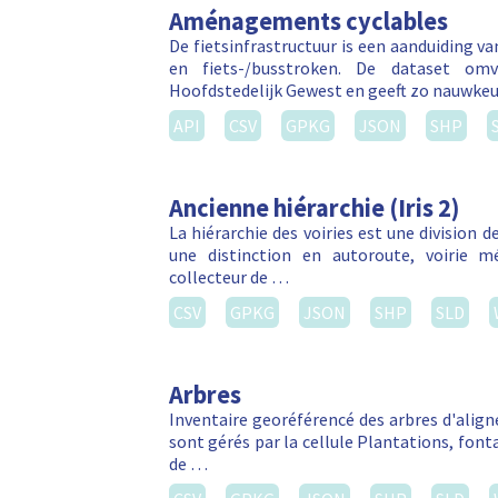
Aménagements cyclables
De fietsinfrastructuur is een aanduiding v
en fiets-/busstroken. De dataset om
Hoofdstedelijk Gewest en geeft zo nauwkeu
API
CSV
GPKG
JSON
SHP
Ancienne hiérarchie (Iris 2)
La hiérarchie des voiries est une division de
une distinction en autoroute, voirie métr
collecteur de …
CSV
GPKG
JSON
SHP
SLD
Arbres
Inventaire georéférencé des arbres d'align
sont gérés par la cellule Plantations, font
de …