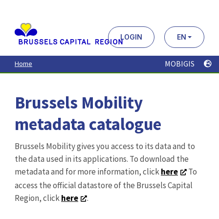
Aller
au
contenu
principal
LOGIN
EN
MOBIGIS
Home
Brussels Mobility
metadata catalogue
Brussels Mobility gives you access to its data and to
the data used in its applications. To download the
metadata and for more information, click
here
To
access the official datastore of the Brussels Capital
Region, click
here
.