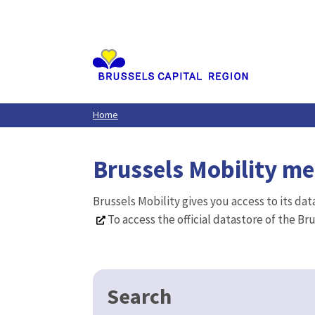
Aller
au
contenu
principal
Home
Brussels Mobility m
Brussels Mobility gives you access to its da
To access the official datastore of the Br
Search