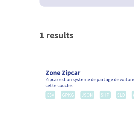
1 results
Zone Zipcar
Zipcar est un système de partage de voiture
cette couche.
CSV
GPKG
JSON
SHP
SLD