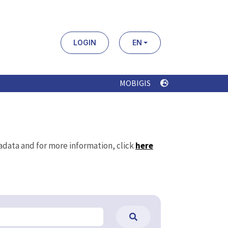
LOGIN
EN
MOBIGIS
tadata and for more information, click
here