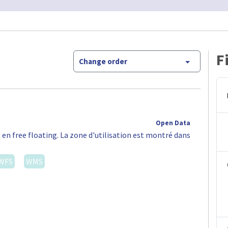
F
Change order
Open Data
 en free floating. La zone d'utilisation est montré dans
WFS
WMS