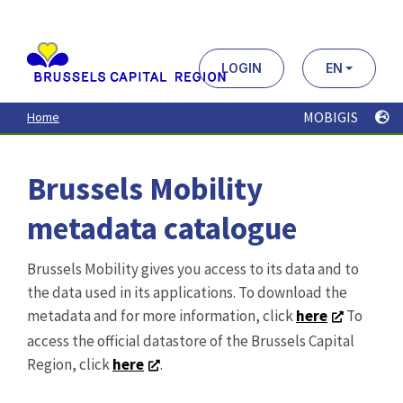
Aller
au
contenu
principal
LOGIN
EN
MOBIGIS
Home
Brussels Mobility
metadata catalogue
Brussels Mobility gives you access to its data and to
the data used in its applications. To download the
metadata and for more information, click
here
To
access the official datastore of the Brussels Capital
Region, click
here
.