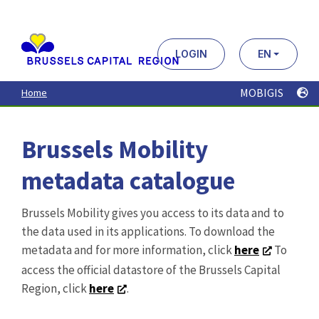
Aller
au
contenu
principal
LOGIN
EN
MOBIGIS
Home
Brussels Mobility
metadata catalogue
Brussels Mobility gives you access to its data and to
the data used in its applications. To download the
metadata and for more information, click
here
To
access the official datastore of the Brussels Capital
Region, click
here
.