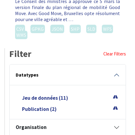
Le Conseil des ministres a approuvé ce 5 mars la
version finale du plan régional de mobilité Good
Move. Avec Good Move, Bruxelles opte résolument
pour une ville agréable et …
CSV
GPKG
JSON
SHP
SLD
WFS
WMS
Filter
Clear Filters
Datatypes
Jeu de données (11)
Publication (2)
Organisation