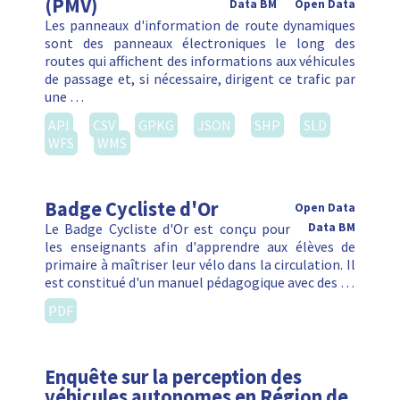
(PMV)
Data BM
Open Data
Les panneaux d'information de route dynamiques
sont des panneaux électroniques le long des
routes qui affichent des informations aux véhicules
de passage et, si nécessaire, dirigent ce trafic par
une …
API
CSV
GPKG
JSON
SHP
SLD
WFS
WMS
Badge Cycliste d'Or
Open Data
Le Badge Cycliste d'Or est conçu pour
Data BM
les enseignants afin d'apprendre aux élèves de
primaire à maîtriser leur vélo dans la circulation. Il
est constitué d'un manuel pédagogique avec des …
PDF
Enquête sur la perception des
véhicules autonomes en Région de