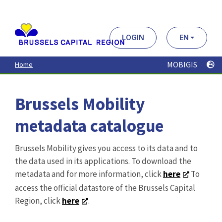
Aller
au
contenu
principal
LOGIN
EN
MOBIGIS
Home
Brussels Mobility
metadata catalogue
Brussels Mobility gives you access to its data and to
the data used in its applications. To download the
metadata and for more information, click
here
To
access the official datastore of the Brussels Capital
Region, click
here
.