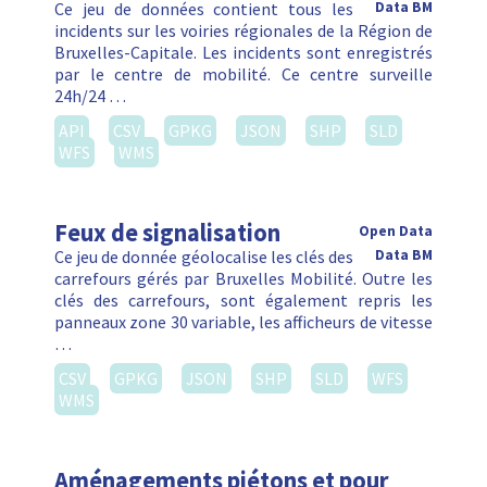
Ce jeu de données contient tous les
Data BM
incidents sur les voiries régionales de la Région de
Bruxelles-Capitale. Les incidents sont enregistrés
par le centre de mobilité. Ce centre surveille
24h/24 …
API
CSV
GPKG
JSON
SHP
SLD
WFS
WMS
Feux de signalisation
Open Data
Ce jeu de donnée géolocalise les clés des
Data BM
carrefours gérés par Bruxelles Mobilité. Outre les
clés des carrefours, sont également repris les
panneaux zone 30 variable, les afficheurs de vitesse
…
CSV
GPKG
JSON
SHP
SLD
WFS
WMS
Aménagements piétons et pour