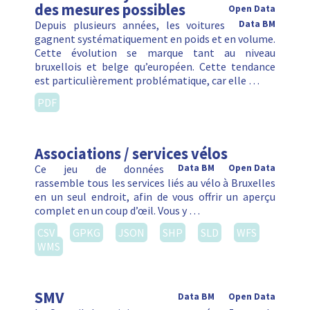
des mesures possibles
Open Data
Depuis plusieurs années, les voitures
Data BM
gagnent systématiquement en poids et en volume.
Cette évolution se marque tant au niveau
bruxellois et belge qu’européen. Cette tendance
est particulièrement problématique, car elle …
PDF
Associations / services vélos
Ce jeu de données
Data BM
Open Data
rassemble tous les services liés au vélo à Bruxelles
en un seul endroit, afin de vous offrir un aperçu
complet en un coup d’œil. Vous y …
CSV
GPKG
JSON
SHP
SLD
WFS
WMS
SMV
Data BM
Open Data