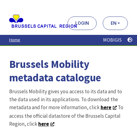
Aller
au
contenu
principal
LOGIN
EN
MOBIGIS
Home
Brussels Mobility
metadata catalogue
Brussels Mobility gives you access to its data and to
the data used in its applications. To download the
metadata and for more information, click
here
To
access the official datastore of the Brussels Capital
Region, click
here
.