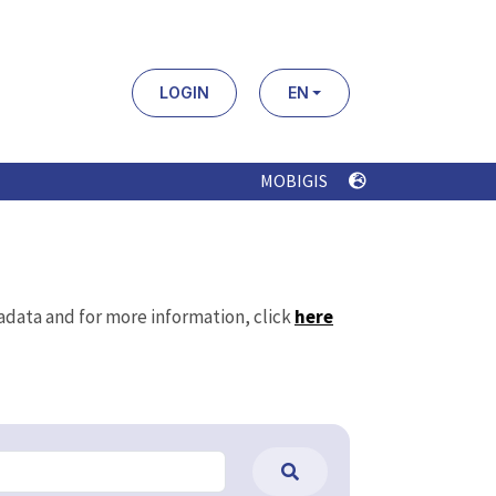
LOGIN
EN
MOBIGIS
tadata and for more information, click
here