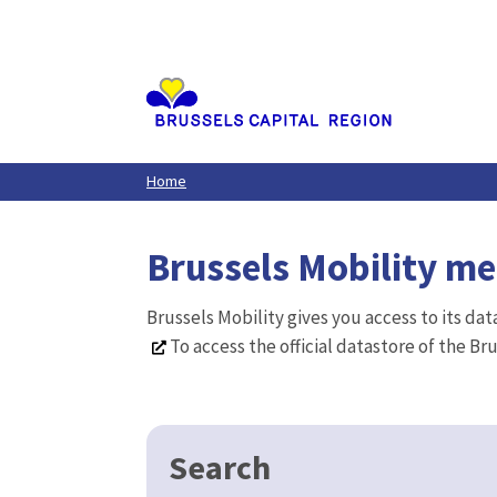
Aller
au
contenu
principal
Home
Brussels Mobility m
Brussels Mobility gives you access to its da
To access the official datastore of the Br
Search