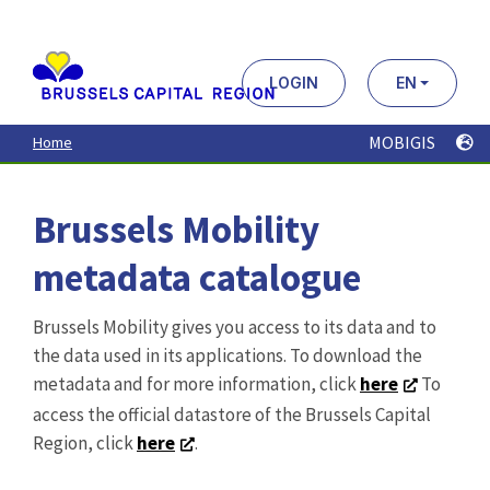
Aller
au
contenu
principal
LOGIN
EN
MOBIGIS
Home
Brussels Mobility
metadata catalogue
Brussels Mobility gives you access to its data and to
the data used in its applications. To download the
metadata and for more information, click
here
To
access the official datastore of the Brussels Capital
Region, click
here
.