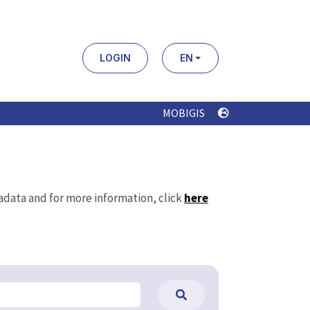
LOGIN
EN
MOBIGIS
tadata and for more information, click
here