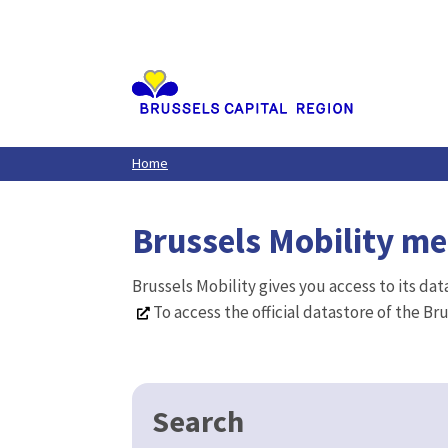
Aller
au
contenu
principal
Home
Brussels Mobility m
Brussels Mobility gives you access to its da
To access the official datastore of the Br
Search