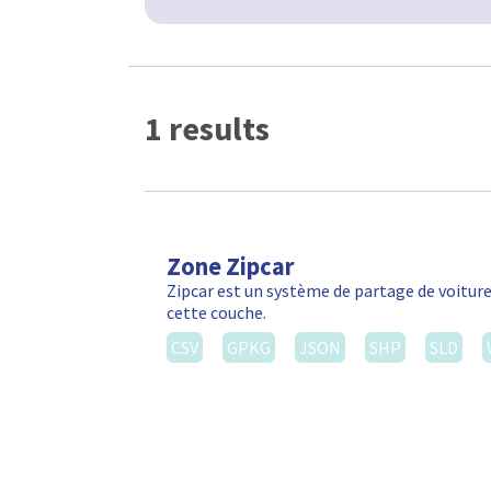
1 results
Zone Zipcar
Zipcar est un système de partage de voiture
cette couche.
CSV
GPKG
JSON
SHP
SLD