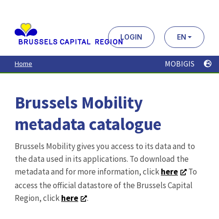
Aller
au
contenu
principal
LOGIN
EN
MOBIGIS
Home
Brussels Mobility
metadata catalogue
Brussels Mobility gives you access to its data and to
the data used in its applications. To download the
metadata and for more information, click
here
To
access the official datastore of the Brussels Capital
Region, click
here
.