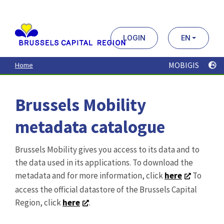
Aller
au
contenu
principal
LOGIN
EN
MOBIGIS
Home
Brussels Mobility
metadata catalogue
Brussels Mobility gives you access to its data and to
the data used in its applications. To download the
metadata and for more information, click
here
To
access the official datastore of the Brussels Capital
Region, click
here
.