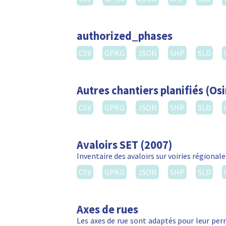
authorized_phases
CSV
GPKG
JSON
SHP
SLD
Autres chantiers planifiés (Osi
CSV
GPKG
JSON
SHP
SLD
Avaloirs SET (2007)
Inventaire des avaloirs sur voiries régionale
CSV
GPKG
JSON
SHP
SLD
Axes de rues
Les axes de rue sont adaptés pour leur perm