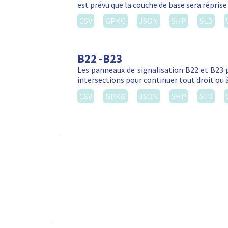
est prévu que la couche de base sera réprise
CSV
GPKG
JSON
SHP
SLD
B22 -B23
Les panneaux de signalisation B22 et B23 
intersections pour continuer tout droit ou 
CSV
GPKG
JSON
SHP
SLD