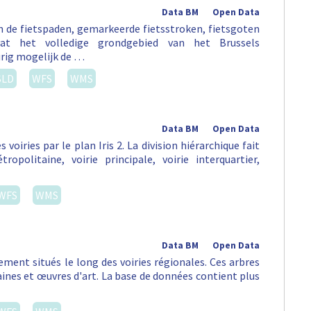
Data BM
Open Data
an de fietspaden, gemarkeerde fietsstroken, fietsgoten
vat het volledige grondgebied van het Brussels
rig mogelijk de …
SLD
WFS
WMS
Data BM
Open Data
s voiries par le plan Iris 2. La division hiérarchique fait
opolitaine, voirie principale, voirie interquartier,
WFS
WMS
Data BM
Open Data
ement situés le long des voiries régionales. Ces arbres
aines et œuvres d'art. La base de données contient plus