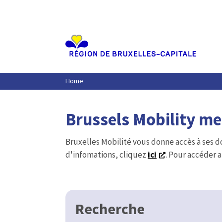
Aller
au
contenu
principal
Home
Brussels Mobility m
Bruxelles Mobilité vous donne accès à ses d
d'infomations, cliquez
ici
. Pour accéder a
Recherche