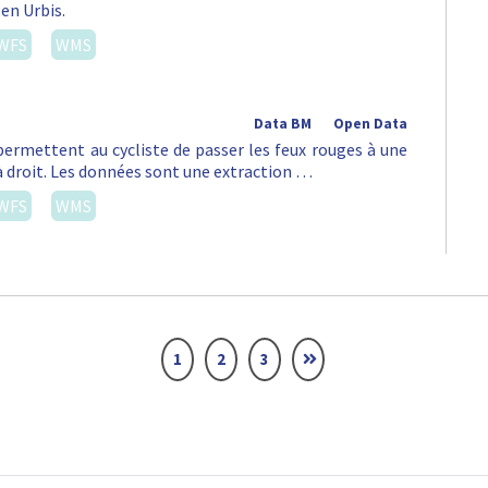
 en Urbis.
WFS
WMS
Data BM
Open Data
permettent au cycliste de passer les feux rouges à une
à droit. Les données sont une extraction …
WFS
WMS
1
2
3