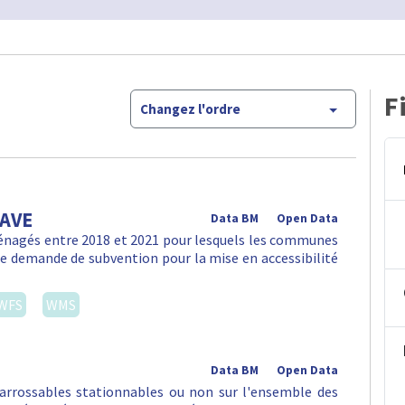
F
Changez l'ordre
PAVE
Data BM
Open Data
ménagés entre 2018 et 2021 pour lesquels les communes
une demande de subvention pour la mise en accessibilité
WFS
WMS
Data BM
Open Data
arrossables stationnables ou non sur l'ensemble des