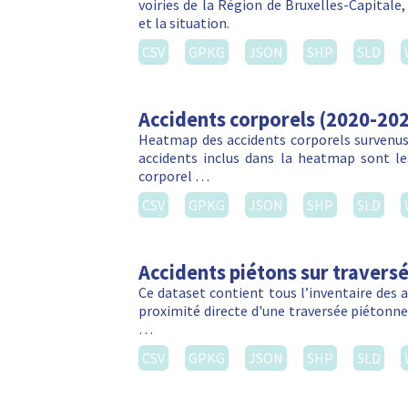
voiries de la Région de Bruxelles-Capitale
et la situation.
CSV
GPKG
JSON
SHP
SLD
Accidents corporels (2020-20
Heatmap des accidents corporels survenus 
accidents inclus dans la heatmap sont les
corporel …
CSV
GPKG
JSON
SHP
SLD
Accidents piétons sur travers
Ce dataset contient tous l’inventaire des 
proximité directe d'une traversée piétonn
…
CSV
GPKG
JSON
SHP
SLD