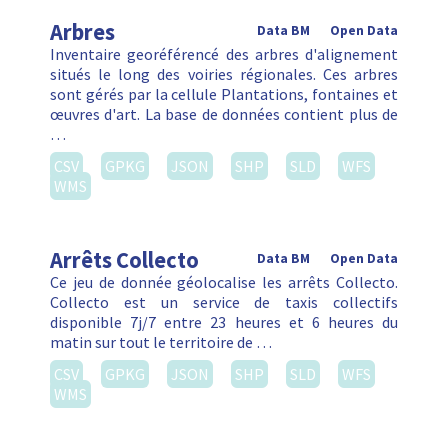
Arbres
Data BM
Open Data
Inventaire georéférencé des arbres d'alignement
situés le long des voiries régionales. Ces arbres
sont gérés par la cellule Plantations, fontaines et
œuvres d'art. La base de données contient plus de
…
CSV
GPKG
JSON
SHP
SLD
WFS
WMS
Arrêts Collecto
Data BM
Open Data
Ce jeu de donnée géolocalise les arrêts Collecto.
Collecto est un service de taxis collectifs
disponible 7j/7 entre 23 heures et 6 heures du
matin sur tout le territoire de …
CSV
GPKG
JSON
SHP
SLD
WFS
WMS