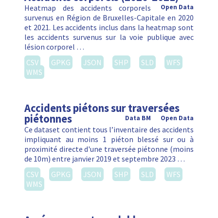
Heatmap des accidents corporels
Open Data
survenus en Région de Bruxelles-Capitale en 2020
et 2021. Les accidents inclus dans la heatmap sont
les accidents survenus sur la voie publique avec
lésion corporel …
CSV
GPKG
JSON
SHP
SLD
WFS
WMS
Accidents piétons sur traversées
piétonnes
Data BM
Open Data
Ce dataset contient tous l’inventaire des accidents
impliquant au moins 1 piéton blessé sur ou à
proximité directe d'une traversée piétonne (moins
de 10m) entre janvier 2019 et septembre 2023 …
CSV
GPKG
JSON
SHP
SLD
WFS
WMS