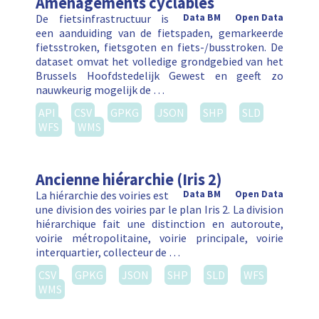
Aménagements cyclables
De fietsinfrastructuur is
Data BM
Open Data
een aanduiding van de fietspaden, gemarkeerde
fietsstroken, fietsgoten en fiets-/busstroken. De
dataset omvat het volledige grondgebied van het
Brussels Hoofdstedelijk Gewest en geeft zo
nauwkeurig mogelijk de …
API
CSV
GPKG
JSON
SHP
SLD
WFS
WMS
Ancienne hiérarchie (Iris 2)
La hiérarchie des voiries est
Data BM
Open Data
une division des voiries par le plan Iris 2. La division
hiérarchique fait une distinction en autoroute,
voirie métropolitaine, voirie principale, voirie
interquartier, collecteur de …
CSV
GPKG
JSON
SHP
SLD
WFS
WMS