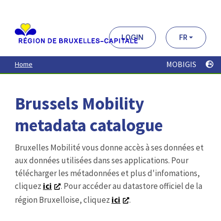
Aller
au
contenu
principal
LOGIN
FR
MOBIGIS
Home
Brussels Mobility
metadata catalogue
Bruxelles Mobilité vous donne accès à ses données et
aux données utilisées dans ses applications. Pour
télécharger les métadonnées et plus d'infomations,
cliquez
ici
. Pour accéder au datastore officiel de la
région Bruxelloise, cliquez
ici
.