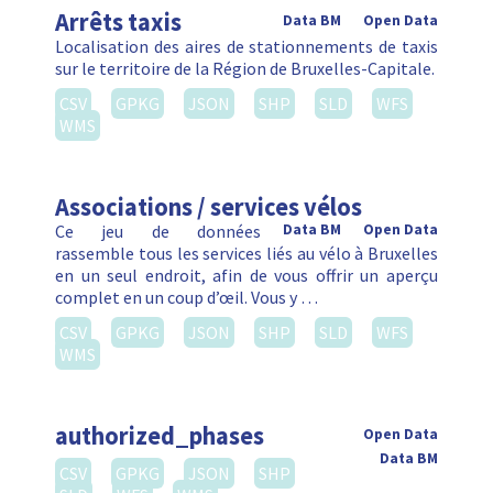
Arrêts taxis
Data BM
Open Data
Localisation des aires de stationnements de taxis
sur le territoire de la Région de Bruxelles-Capitale.
CSV
GPKG
JSON
SHP
SLD
WFS
WMS
Associations / services vélos
Ce jeu de données
Data BM
Open Data
rassemble tous les services liés au vélo à Bruxelles
en un seul endroit, afin de vous offrir un aperçu
complet en un coup d’œil. Vous y …
CSV
GPKG
JSON
SHP
SLD
WFS
WMS
authorized_phases
Open Data
Data BM
CSV
GPKG
JSON
SHP