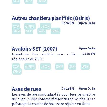
SLD
WFS
WMS
Autres chantiers planifiés (Osiris)
Data BM
Open Data
CSV
GPKG
JSON
SHP
SLD
WFS
WMS
Avaloirs SET (2007)
Open Data
Inventaire des avaloirs sur voiries
Data BM
régionales de 2007.
CSV
GPKG
JSON
SHP
SLD
WFS
WMS
Axes de rues
Data BM
Open Data
Les axes de rue sont adaptés pour leur permettre
de jouer un rôle comme référentiel de voiries. Il est
prévu que la couche de base sera réprise en Urbis.