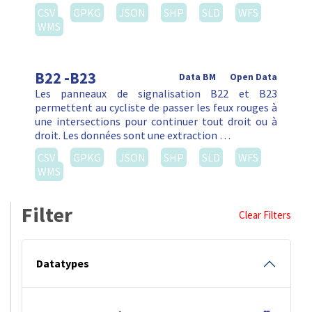
CSV
GPKG
JSON
SHP
SLD
WFS
WMS
B22 -B23
Data BM
Open Data
Les panneaux de signalisation B22 et B23
permettent au cycliste de passer les feux rouges à
une intersections pour continuer tout droit ou à
droit. Les données sont une extraction …
CSV
GPKG
JSON
SHP
SLD
WFS
WMS
Filter
Clear Filters
Datatypes