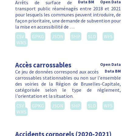
Arrêts de surface de
Data BM
Open Data
transport public réaménagés entre 2018 et 2021
pour lesquels les communes peuvent introduire, de
façon prioritaire, une demande de subvention pour
la mise en accessibilité de …
CSV
GPKG
JSON
SHP
SLD
WFS
WMS
Accès carrossables
Open Data
Ce jeu de données correspond aux accès
Data BM
carrossables stationnables ou non sur l'ensemble
des voiries de la Région de Bruxelles-Capitale,
catégorisée selon le type de réglement,
l'orientation et la situation.
CSV
GPKG
JSON
SHP
SLD
WFS
WMS
Accidents corporels (2020-2021)