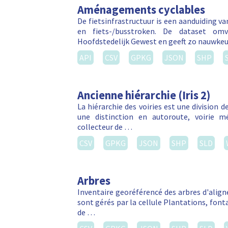
Aménagements cyclables
De fietsinfrastructuur is een aanduiding v
en fiets-/busstroken. De dataset om
Hoofdstedelijk Gewest en geeft zo nauwkeu
API
CSV
GPKG
JSON
SHP
Ancienne hiérarchie (Iris 2)
La hiérarchie des voiries est une division de
une distinction en autoroute, voirie métr
collecteur de …
CSV
GPKG
JSON
SHP
SLD
Arbres
Inventaire georéférencé des arbres d'align
sont gérés par la cellule Plantations, font
de …