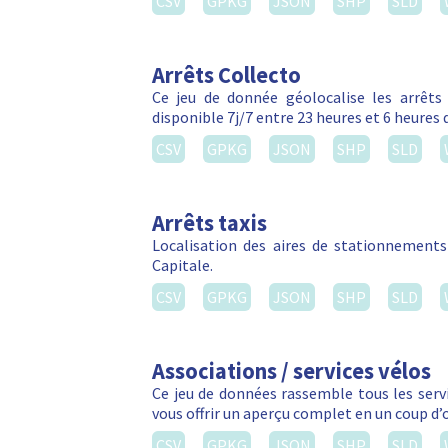
CSV
GPKG
JSON
SHP
SLD
Arrêts Collecto
Ce jeu de donnée géolocalise les arrêts C
disponible 7j/7 entre 23 heures et 6 heures 
CSV
GPKG
JSON
SHP
SLD
Arrêts taxis
Localisation des aires de stationnements 
Capitale.
CSV
GPKG
JSON
SHP
SLD
Associations / services vélos
Ce jeu de données rassemble tous les servic
vous offrir un aperçu complet en un coup d’
CSV
GPKG
JSON
SHP
SLD