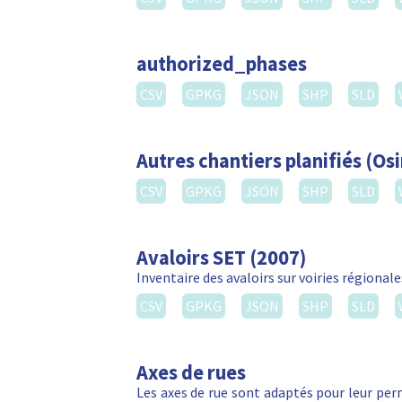
authorized_phases
CSV
GPKG
JSON
SHP
SLD
Autres chantiers planifiés (Osi
CSV
GPKG
JSON
SHP
SLD
Avaloirs SET (2007)
Inventaire des avaloirs sur voiries régionale
CSV
GPKG
JSON
SHP
SLD
Axes de rues
Les axes de rue sont adaptés pour leur perm