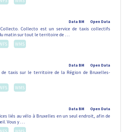
WFS
WMS
Data BM
Open Data
ollecto. Collecto est un service de taxis collectifs
du matin sur tout le territoire de …
WFS
WMS
Data BM
Open Data
de taxis sur le territoire de la Région de Bruxelles-
WFS
WMS
Data BM
Open Data
es liés au vélo à Bruxelles en un seul endroit, afin de
œil. Vous y …
WFS
WMS