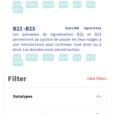
CSV
GPKG
JSON
SHP
SLD
WFS
WMS
B22 -B23
Data BM
Open Data
Les panneaux de signalisation B22 et B23
permettent au cycliste de passer les feux rouges à
une intersections pour continuer tout droit ou à
droit. Les données sont une extraction …
CSV
GPKG
JSON
SHP
SLD
WFS
WMS
Filter
Clear Filters
Datatypes