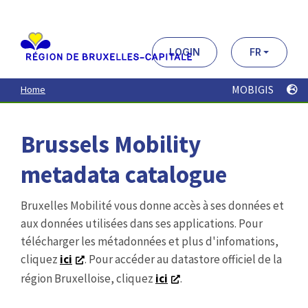
Aller
au
contenu
principal
LOGIN
FR
MOBIGIS
Home
Brussels Mobility
metadata catalogue
Bruxelles Mobilité vous donne accès à ses données et
aux données utilisées dans ses applications. Pour
télécharger les métadonnées et plus d'infomations,
cliquez
ici
. Pour accéder au datastore officiel de la
région Bruxelloise, cliquez
ici
.