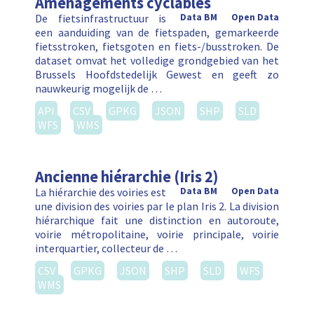
Aménagements cyclables
De fietsinfrastructuur is
Data BM
Open Data
een aanduiding van de fietspaden, gemarkeerde
fietsstroken, fietsgoten en fiets-/busstroken. De
dataset omvat het volledige grondgebied van het
Brussels Hoofdstedelijk Gewest en geeft zo
nauwkeurig mogelijk de …
API
CSV
GPKG
JSON
SHP
SLD
WFS
WMS
Ancienne hiérarchie (Iris 2)
La hiérarchie des voiries est
Data BM
Open Data
une division des voiries par le plan Iris 2. La division
hiérarchique fait une distinction en autoroute,
voirie métropolitaine, voirie principale, voirie
interquartier, collecteur de …
CSV
GPKG
JSON
SHP
SLD
WFS
WMS