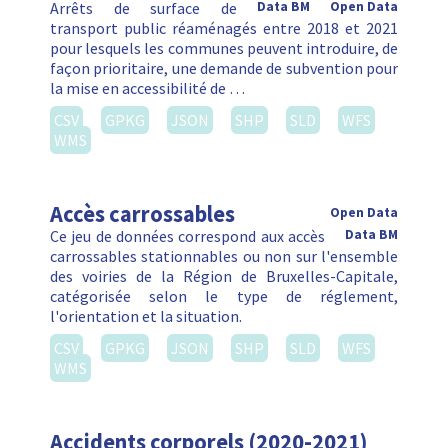
Arrêts de surface de
Data BM
Open Data
transport public réaménagés entre 2018 et 2021
pour lesquels les communes peuvent introduire, de
façon prioritaire, une demande de subvention pour
la mise en accessibilité de …
CSV
GPKG
JSON
SHP
SLD
WFS
WMS
Accès carrossables
Open Data
Ce jeu de données correspond aux accès
Data BM
carrossables stationnables ou non sur l'ensemble
des voiries de la Région de Bruxelles-Capitale,
catégorisée selon le type de réglement,
l'orientation et la situation.
CSV
GPKG
JSON
SHP
SLD
WFS
WMS
Accidents corporels (2020-2021)