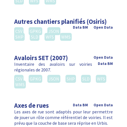
SLD
WFS
WMS
Autres chantiers planifiés (Osiris)
Data BM
Open Data
CSV
GPKG
JSON
SHP
SLD
WFS
WMS
Avaloirs SET (2007)
Open Data
Inventaire des avaloirs sur voiries
Data BM
régionales de 2007.
CSV
GPKG
JSON
SHP
SLD
WFS
WMS
Axes de rues
Data BM
Open Data
Les axes de rue sont adaptés pour leur permettre
de jouer un rôle comme référentiel de voiries. Il est
prévu que la couche de base sera réprise en Urbis.