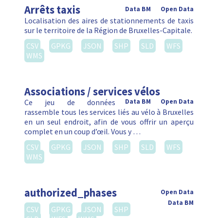
Arrêts taxis
Data BM
Open Data
Localisation des aires de stationnements de taxis
sur le territoire de la Région de Bruxelles-Capitale.
CSV
GPKG
JSON
SHP
SLD
WFS
WMS
Associations / services vélos
Ce jeu de données
Data BM
Open Data
rassemble tous les services liés au vélo à Bruxelles
en un seul endroit, afin de vous offrir un aperçu
complet en un coup d’œil. Vous y …
CSV
GPKG
JSON
SHP
SLD
WFS
WMS
authorized_phases
Open Data
Data BM
CSV
GPKG
JSON
SHP