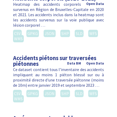
Heatmap des accidents corporels
Open Data
survenus en Région de Bruxelles-Capitale en 2020
et 2021. Les accidents inclus dans la heatmap sont
les accidents survenus sur la voie publique avec
lésion corporel …
CSV
GPKG
JSON
SHP
SLD
WFS
WMS
Accidents piétons sur traversées
piétonnes
Data BM
Open Data
Ce dataset contient tous l’inventaire des accidents
impliquant au moins 1 piéton blessé sur ou à
proximité directe d'une traversée piétonne (moins
de 10m) entre janvier 2019 et septembre 2023 …
CSV
GPKG
JSON
SHP
SLD
WFS
WMS