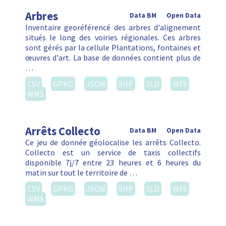
Arbres
Data BM
Open Data
Inventaire georéférencé des arbres d'alignement
situés le long des voiries régionales. Ces arbres
sont gérés par la cellule Plantations, fontaines et
œuvres d'art. La base de données contient plus de
…
CSV
GPKG
JSON
SHP
SLD
WFS
WMS
Arrêts Collecto
Data BM
Open Data
Ce jeu de donnée géolocalise les arrêts Collecto.
Collecto est un service de taxis collectifs
disponible 7j/7 entre 23 heures et 6 heures du
matin sur tout le territoire de …
CSV
GPKG
JSON
SHP
SLD
WFS
WMS