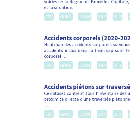
voiries de la Région de Bruxelles-Capitale
et la situation.
CSV
GPKG
JSON
SHP
SLD
Accidents corporels (2020-20
Heatmap des accidents corporels survenus 
accidents inclus dans la heatmap sont les
corporel …
CSV
GPKG
JSON
SHP
SLD
Accidents piétons sur travers
Ce dataset contient tous l’inventaire des 
proximité directe d'une traversée piétonn
…
CSV
GPKG
JSON
SHP
SLD