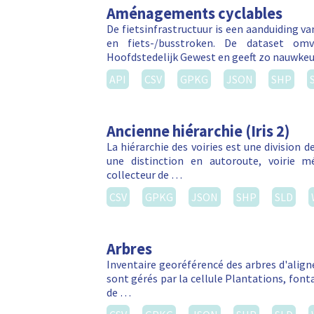
Aménagements cyclables
De fietsinfrastructuur is een aanduiding v
en fiets-/busstroken. De dataset om
Hoofdstedelijk Gewest en geeft zo nauwkeu
API
CSV
GPKG
JSON
SHP
Ancienne hiérarchie (Iris 2)
La hiérarchie des voiries est une division de
une distinction en autoroute, voirie métr
collecteur de …
CSV
GPKG
JSON
SHP
SLD
Arbres
Inventaire georéférencé des arbres d'align
sont gérés par la cellule Plantations, font
de …