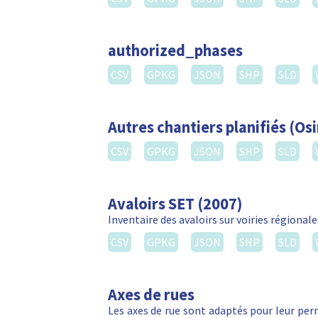
authorized_phases
CSV
GPKG
JSON
SHP
SLD
Autres chantiers planifiés (Osi
CSV
GPKG
JSON
SHP
SLD
Avaloirs SET (2007)
Inventaire des avaloirs sur voiries régionale
CSV
GPKG
JSON
SHP
SLD
Axes de rues
Les axes de rue sont adaptés pour leur perm