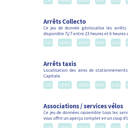
CSV
GPKG
JSON
SHP
SLD
Arrêts Collecto
Ce jeu de donnée géolocalise les arrêts C
disponible 7j/7 entre 23 heures et 6 heures 
CSV
GPKG
JSON
SHP
SLD
Arrêts taxis
Localisation des aires de stationnements 
Capitale.
CSV
GPKG
JSON
SHP
SLD
Associations / services vélos
Ce jeu de données rassemble tous les servic
vous offrir un aperçu complet en un coup d’
CSV
GPKG
JSON
SHP
SLD