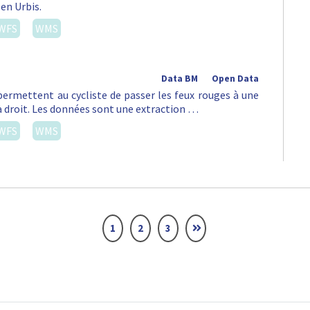
 en Urbis.
WFS
WMS
Data BM
Open Data
permettent au cycliste de passer les feux rouges à une
à droit. Les données sont une extraction …
WFS
WMS
1
2
3