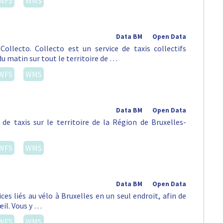
WFS
WMS
Data BM
Open Data
ollecto. Collecto est un service de taxis collectifs
du matin sur tout le territoire de …
WFS
WMS
Data BM
Open Data
de taxis sur le territoire de la Région de Bruxelles-
WFS
WMS
Data BM
Open Data
es liés au vélo à Bruxelles en un seul endroit, afin de
œil. Vous y …
WFS
WMS