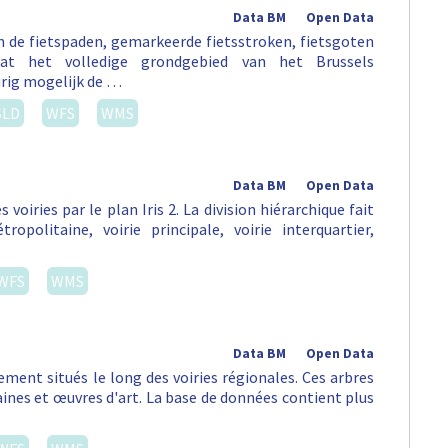
Data BM
Open Data
an de fietspaden, gemarkeerde fietsstroken, fietsgoten
vat het volledige grondgebied van het Brussels
rig mogelijk de …
SLD
WFS
WMS
Data BM
Open Data
s voiries par le plan Iris 2. La division hiérarchique fait
opolitaine, voirie principale, voirie interquartier,
WFS
WMS
Data BM
Open Data
ement situés le long des voiries régionales. Ces arbres
aines et œuvres d'art. La base de données contient plus