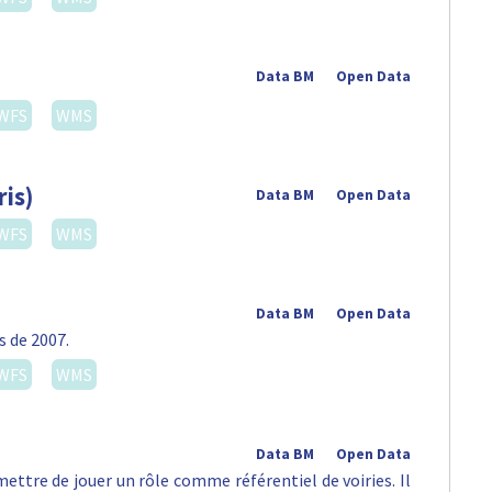
Data BM
Open Data
WFS
WMS
ris)
Data BM
Open Data
WFS
WMS
Data BM
Open Data
s de 2007.
WFS
WMS
Data BM
Open Data
ettre de jouer un rôle comme référentiel de voiries. Il