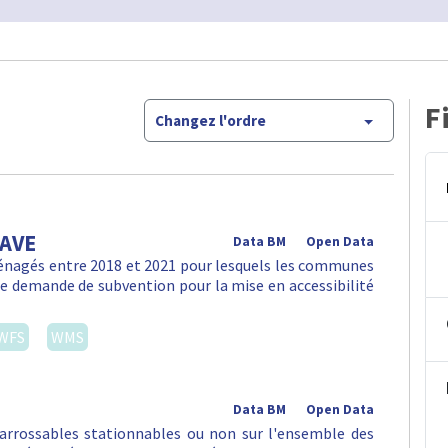
F
Changez l'ordre
PAVE
Data BM
Open Data
ménagés entre 2018 et 2021 pour lesquels les communes
une demande de subvention pour la mise en accessibilité
WFS
WMS
Data BM
Open Data
arrossables stationnables ou non sur l'ensemble des