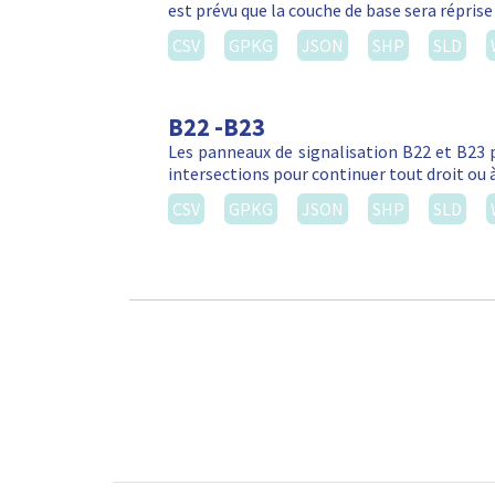
est prévu que la couche de base sera réprise
CSV
GPKG
JSON
SHP
SLD
B22 -B23
Les panneaux de signalisation B22 et B23 
intersections pour continuer tout droit ou 
CSV
GPKG
JSON
SHP
SLD