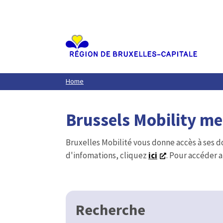
Aller
au
contenu
principal
Home
Brussels Mobility m
Bruxelles Mobilité vous donne accès à ses d
d'infomations, cliquez
ici
. Pour accéder a
Recherche