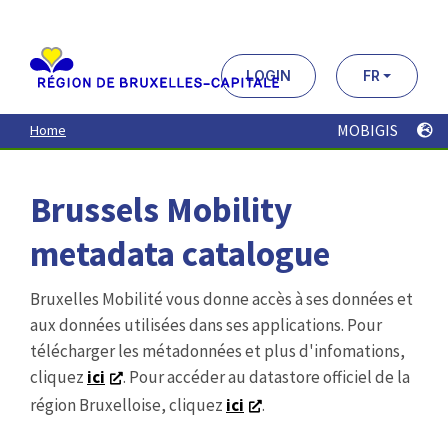
Aller
au
contenu
principal
LOGIN
FR
MOBIGIS
Home
Brussels Mobility
metadata catalogue
Bruxelles Mobilité vous donne accès à ses données et
aux données utilisées dans ses applications. Pour
télécharger les métadonnées et plus d'infomations,
cliquez
ici
. Pour accéder au datastore officiel de la
région Bruxelloise, cliquez
ici
.