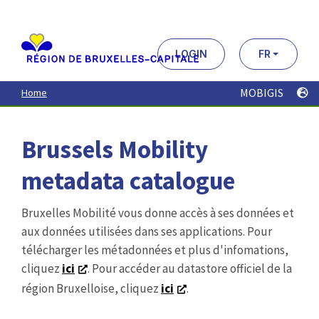
Aller
au
contenu
principal
LOGIN
FR
MOBIGIS
Home
Brussels Mobility
metadata catalogue
Bruxelles Mobilité vous donne accès à ses données et
aux données utilisées dans ses applications. Pour
télécharger les métadonnées et plus d'infomations,
cliquez
ici
. Pour accéder au datastore officiel de la
région Bruxelloise, cliquez
ici
.