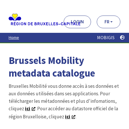
Aller
au
contenu
principal
LOGIN
FR
MOBIGIS
Home
Brussels Mobility
metadata catalogue
Bruxelles Mobilité vous donne accès à ses données et
aux données utilisées dans ses applications. Pour
télécharger les métadonnées et plus d'infomations,
cliquez
ici
. Pour accéder au datastore officiel de la
région Bruxelloise, cliquez
ici
.