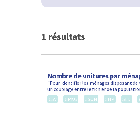
1 résultats
Nombre de voitures par ména
"Pour identifier les ménages disposant de 
un couplage entre le fichier de la populatio
CSV
GPKG
JSON
SHP
SLD