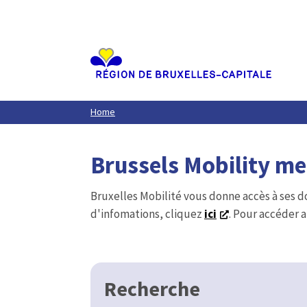
Aller
au
contenu
principal
Home
Brussels Mobility m
Bruxelles Mobilité vous donne accès à ses d
d'infomations, cliquez
ici
. Pour accéder a
Recherche