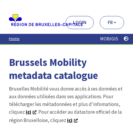
Aller
au
contenu
principal
LOGIN
FR
MOBIGIS
Home
Brussels Mobility
metadata catalogue
Bruxelles Mobilité vous donne accès à ses données et
aux données utilisées dans ses applications. Pour
télécharger les métadonnées et plus d'infomations,
cliquez
ici
. Pour accéder au datastore officiel de la
région Bruxelloise, cliquez
ici
.