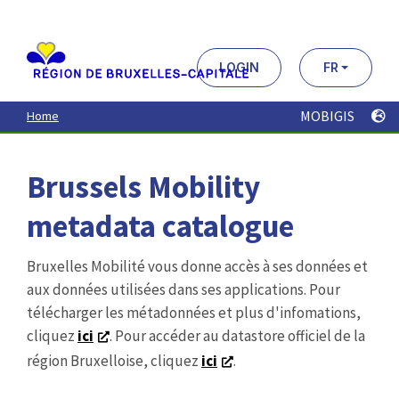
Aller
au
contenu
principal
LOGIN
FR
MOBIGIS
Home
Brussels Mobility
metadata catalogue
Bruxelles Mobilité vous donne accès à ses données et
aux données utilisées dans ses applications. Pour
télécharger les métadonnées et plus d'infomations,
cliquez
ici
. Pour accéder au datastore officiel de la
région Bruxelloise, cliquez
ici
.