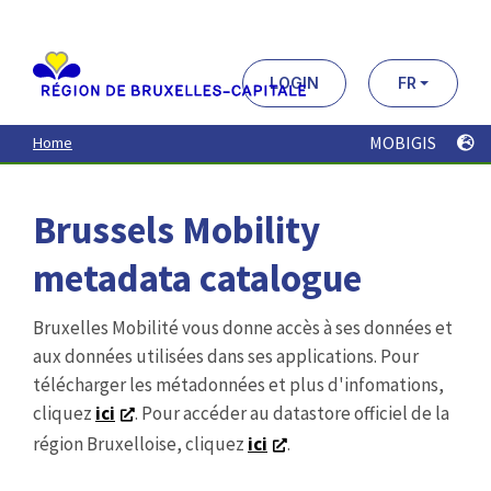
Aller
au
contenu
principal
LOGIN
FR
MOBIGIS
Home
Brussels Mobility
metadata catalogue
Bruxelles Mobilité vous donne accès à ses données et
aux données utilisées dans ses applications. Pour
télécharger les métadonnées et plus d'infomations,
cliquez
ici
. Pour accéder au datastore officiel de la
région Bruxelloise, cliquez
ici
.