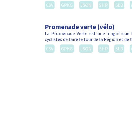
CSV
GPKG
JSON
SHP
SLD
Promenade verte (vélo)
La Promenade Verte est une magnifique b
cyclistes de faire le tour de la Région et d
CSV
GPKG
JSON
SHP
SLD