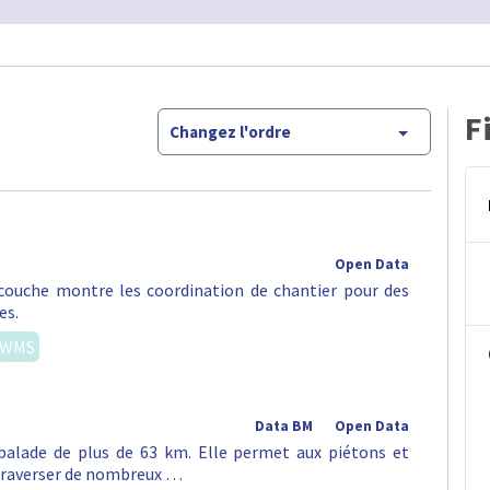
F
Changez l'ordre
Open Data
e couche montre les coordination de chantier pour des
es.
WMS
Data BM
Open Data
alade de plus de 63 km. Elle permet aux piétons et
e traverser de nombreux …