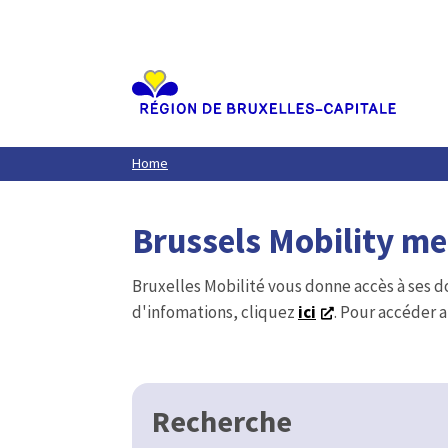
Aller
au
contenu
principal
Home
Brussels Mobility m
Bruxelles Mobilité vous donne accès à ses d
d'infomations, cliquez
ici
. Pour accéder a
Recherche