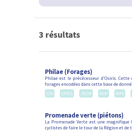
3 résultats
Philae (Forages)
Philae est le précécesseur d'Osiris. Cett
forages encodées dans cette base de donné
CSV
GPKG
JSON
SHP
WFS
Promenade verte (piétons)
La Promenade Verte est une magnifique b
cyclistes de faire le tour de la Région et d