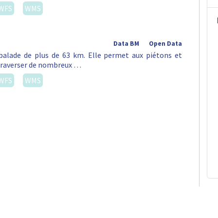
WFS
WMS
Data BM
Open Data
alade de plus de 63 km. Elle permet aux piétons et
e traverser de nombreux …
WFS
WMS