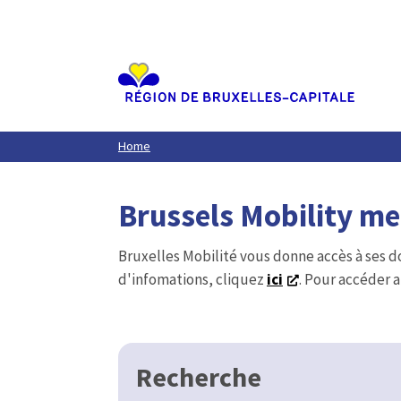
Aller
au
contenu
principal
Home
Brussels Mobility m
Bruxelles Mobilité vous donne accès à ses d
d'infomations, cliquez
ici
. Pour accéder a
Recherche