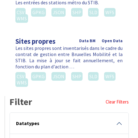
Les entrées des stations métro du STIB.
CSV
GPKG
JSON
SHP
SLD
WFS
WMS
Sites propres
Data BM
Open Data
Les sites propres sont inventarisés dans le cadre du
contrat de gestion entre Bruxelles Mobilité et la
STIB. La mise à jour se fait annuellement, en
fonction du plan d'action …
CSV
GPKG
JSON
SHP
SLD
WFS
WMS
Filter
Clear Filters
Datatypes