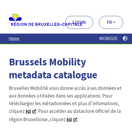
Aller
au
contenu
principal
LOGIN
FR
MOBIGIS
Home
Brussels Mobility
metadata catalogue
Bruxelles Mobilité vous donne accès à ses données et
aux données utilisées dans ses applications. Pour
télécharger les métadonnées et plus d'infomations,
cliquez
ici
. Pour accéder au datastore officiel de la
région Bruxelloise, cliquez
ici
.