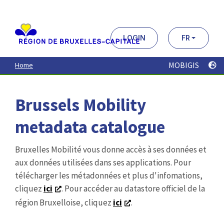
Aller
au
contenu
principal
LOGIN
FR
MOBIGIS
Home
Brussels Mobility
metadata catalogue
Bruxelles Mobilité vous donne accès à ses données et
aux données utilisées dans ses applications. Pour
télécharger les métadonnées et plus d'infomations,
cliquez
ici
. Pour accéder au datastore officiel de la
région Bruxelloise, cliquez
ici
.