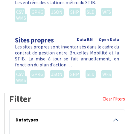
Les entrées des stations métro du STIB.
CSV
GPKG
JSON
SHP
SLD
WFS
WMS
Sites propres
Data BM
Open Data
Les sites propres sont inventarisés dans le cadre du
contrat de gestion entre Bruxelles Mobilité et la
STIB. La mise à jour se fait annuellement, en
fonction du plan d'action …
CSV
GPKG
JSON
SHP
SLD
WFS
WMS
Filter
Clear Filters
Datatypes