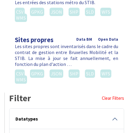
Les entrées des stations métro du STIB.
CSV
GPKG
JSON
SHP
SLD
WFS
WMS
Sites propres
Data BM
Open Data
Les sites propres sont inventarisés dans le cadre du
contrat de gestion entre Bruxelles Mobilité et la
STIB. La mise à jour se fait annuellement, en
fonction du plan d'action …
CSV
GPKG
JSON
SHP
SLD
WFS
WMS
Filter
Clear Filters
Datatypes