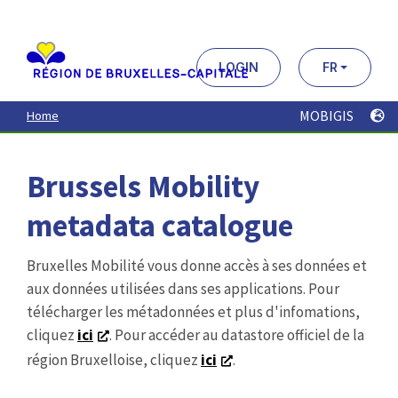
Aller
au
contenu
principal
LOGIN
FR
MOBIGIS
Home
Brussels Mobility
metadata catalogue
Bruxelles Mobilité vous donne accès à ses données et
aux données utilisées dans ses applications. Pour
télécharger les métadonnées et plus d'infomations,
cliquez
ici
. Pour accéder au datastore officiel de la
région Bruxelloise, cliquez
ici
.