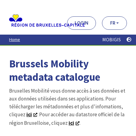
Aller
au
contenu
principal
LOGIN
FR
MOBIGIS
Home
Brussels Mobility
metadata catalogue
Bruxelles Mobilité vous donne accès à ses données et
aux données utilisées dans ses applications. Pour
télécharger les métadonnées et plus d'infomations,
cliquez
ici
. Pour accéder au datastore officiel de la
région Bruxelloise, cliquez
ici
.