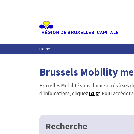
Aller
au
contenu
principal
Home
Brussels Mobility m
Bruxelles Mobilité vous donne accès à ses d
d'infomations, cliquez
ici
. Pour accéder a
Recherche