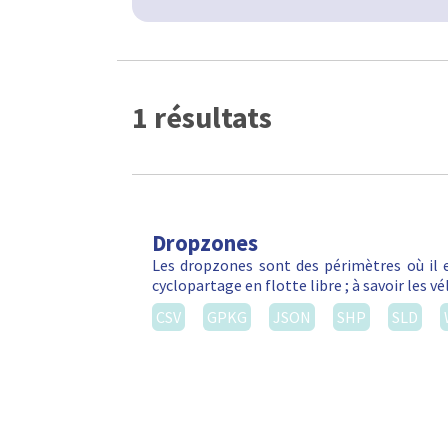
1 résultats
Dropzones
Les dropzones sont des périmètres où il e
cyclopartage en flotte libre ; à savoir les 
CSV
GPKG
JSON
SHP
SLD