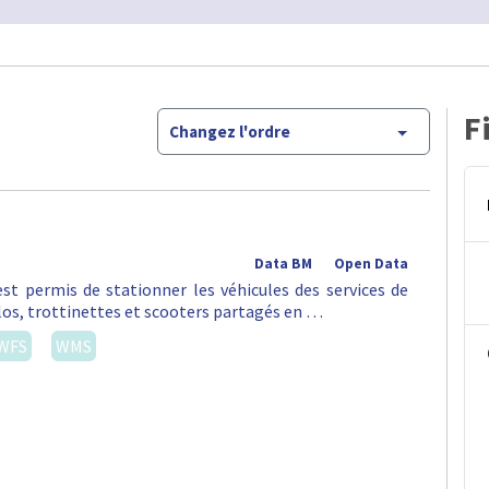
F
Changez l'ordre
Data BM
Open Data
st permis de stationner les véhicules des services de
vélos, trottinettes et scooters partagés en …
WFS
WMS