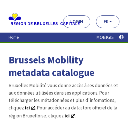
Aller
au
contenu
principal
LOGIN
FR
MOBIGIS
Home
Brussels Mobility
metadata catalogue
Bruxelles Mobilité vous donne accès à ses données et
aux données utilisées dans ses applications. Pour
télécharger les métadonnées et plus d'infomations,
cliquez
ici
. Pour accéder au datastore officiel de la
région Bruxelloise, cliquez
ici
.