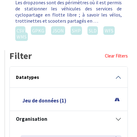
Les dropzones sont des périmètres où il est permis
de stationner les véhicules des services de
cyclopartage en flotte libre ; à savoir les vélos,
trottinettes et scooters partagés en …
CSV
GPKG
JSON
SHP
SLD
WFS
WMS
Filter
Clear Filters
Datatypes
Jeu de données (1)
Organisation