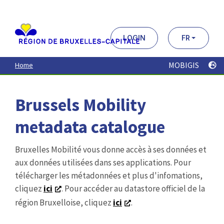
Aller
au
contenu
principal
LOGIN
FR
MOBIGIS
Home
Brussels Mobility
metadata catalogue
Bruxelles Mobilité vous donne accès à ses données et
aux données utilisées dans ses applications. Pour
télécharger les métadonnées et plus d'infomations,
cliquez
ici
. Pour accéder au datastore officiel de la
région Bruxelloise, cliquez
ici
.