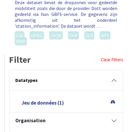
Deze dataset bevat de dropzones voor gedeelde
mobiliteit zoals die door de provider Dott worden
gedeeld via hun GBFS-service. De gegevens zijn
afkomstig uit het onderdeel
'station_information'. De dataset wordt …
CSV
GPKG
JSON
SHP
SLD
WFS
WMS
Filter
Clear Filters
Datatypes
Jeu de données (1)
Organisation