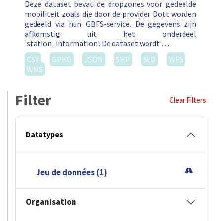
Deze dataset bevat de dropzones voor gedeelde
mobiliteit zoals die door de provider Dott worden
gedeeld via hun GBFS-service. De gegevens zijn
afkomstig uit het onderdeel
'station_information'. De dataset wordt …
CSV
GPKG
JSON
SHP
SLD
WFS
WMS
Filter
Clear Filters
Datatypes
Jeu de données (1)
Organisation