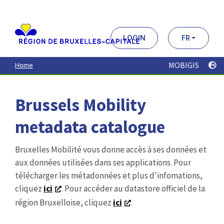
Aller
au
contenu
principal
LOGIN
FR
MOBIGIS
Home
Brussels Mobility
metadata catalogue
Bruxelles Mobilité vous donne accès à ses données et
aux données utilisées dans ses applications. Pour
télécharger les métadonnées et plus d'infomations,
cliquez
ici
. Pour accéder au datastore officiel de la
région Bruxelloise, cliquez
ici
.