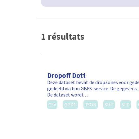
1 résultats
Dropoff Dott
Deze dataset bevat de dropzones voor gede
gedeeld via hun GBFS-service. De gegevens 
De dataset wordt …
CSV
GPKG
JSON
SHP
SLD