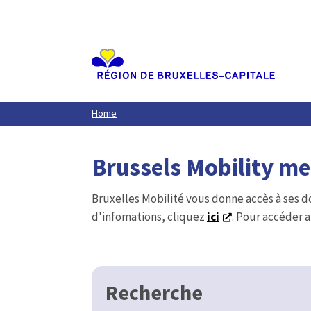
Aller
au
contenu
principal
Home
Brussels Mobility m
Bruxelles Mobilité vous donne accès à ses d
d'infomations, cliquez
ici
. Pour accéder a
Recherche