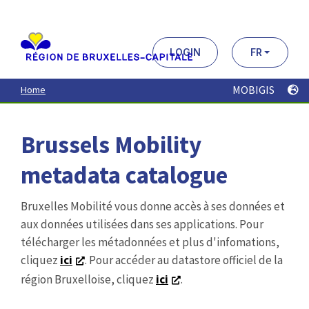
Aller
au
contenu
principal
LOGIN
FR
MOBIGIS
Home
Brussels Mobility
metadata catalogue
Bruxelles Mobilité vous donne accès à ses données et
aux données utilisées dans ses applications. Pour
télécharger les métadonnées et plus d'infomations,
cliquez
ici
. Pour accéder au datastore officiel de la
région Bruxelloise, cliquez
ici
.