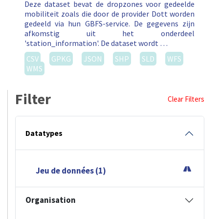
Deze dataset bevat de dropzones voor gedeelde
mobiliteit zoals die door de provider Dott worden
gedeeld via hun GBFS-service. De gegevens zijn
afkomstig uit het onderdeel
'station_information'. De dataset wordt …
CSV
GPKG
JSON
SHP
SLD
WFS
WMS
Filter
Clear Filters
Datatypes
Jeu de données (1)
Organisation