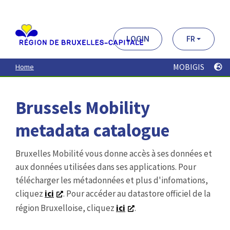
Aller
au
contenu
principal
LOGIN
FR
MOBIGIS
Home
Brussels Mobility
metadata catalogue
Bruxelles Mobilité vous donne accès à ses données et
aux données utilisées dans ses applications. Pour
télécharger les métadonnées et plus d'infomations,
cliquez
ici
. Pour accéder au datastore officiel de la
région Bruxelloise, cliquez
ici
.