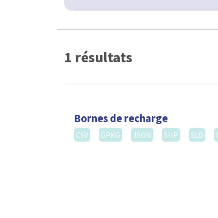
1 résultats
Bornes de recharge
CSV
GPKG
JSON
SHP
SLD