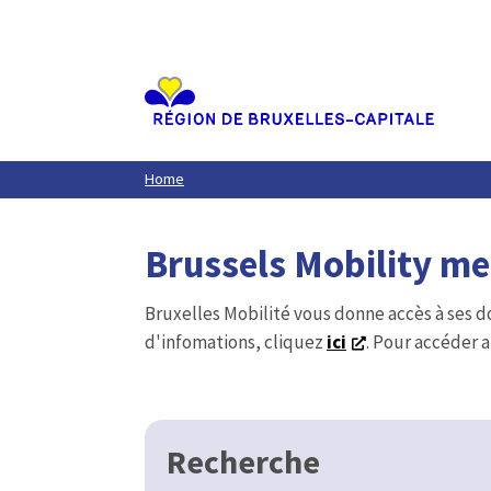
Aller
au
contenu
principal
Home
Brussels Mobility m
Bruxelles Mobilité vous donne accès à ses d
d'infomations, cliquez
ici
. Pour accéder a
Recherche