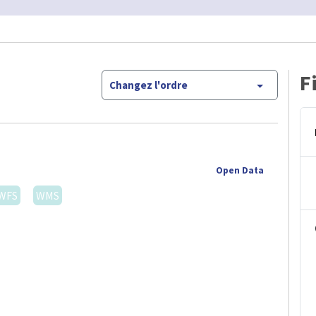
F
Changez l'ordre
Open Data
WFS
WMS