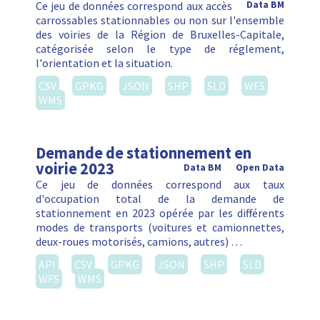
Ce jeu de données correspond aux accès
Data BM
carrossables stationnables ou non sur l'ensemble
des voiries de la Région de Bruxelles-Capitale,
catégorisée selon le type de réglement,
l'orientation et la situation.
CSV
GPKG
JSON
SHP
SLD
WFS
WMS
Demande de stationnement en
voirie 2023
Data BM
Open Data
Ce jeu de données correspond aux taux
d'occupation total de la demande de
stationnement en 2023 opérée par les différents
modes de transports (voitures et camionnettes,
deux-roues motorisés, camions, autres) …
API
CSV
GPKG
JSON
SHP
SLD
WFS
WMS