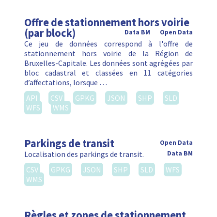
Offre de stationnement hors voirie
(par block)
Data BM
Open Data
Ce jeu de données correspond à l'offre de
stationnement hors voirie de la Région de
Bruxelles-Capitale. Les données sont agrégées par
bloc cadastral et classées en 11 catégories
d’affectations, lorsque …
API
CSV
GPKG
JSON
SHP
SLD
WFS
WMS
Parkings de transit
Open Data
Localisation des parkings de transit.
Data BM
CSV
GPKG
JSON
SHP
SLD
WFS
WMS
Règles et zones de stationnement