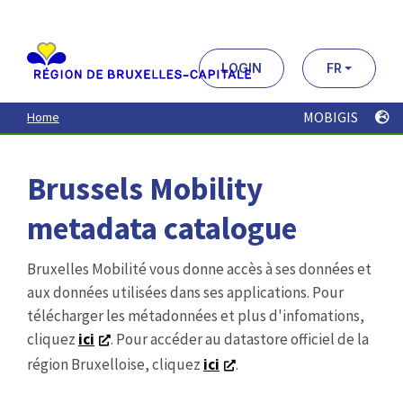
Aller
au
contenu
principal
LOGIN
FR
MOBIGIS
Home
Brussels Mobility
metadata catalogue
Bruxelles Mobilité vous donne accès à ses données et
aux données utilisées dans ses applications. Pour
télécharger les métadonnées et plus d'infomations,
cliquez
ici
. Pour accéder au datastore officiel de la
région Bruxelloise, cliquez
ici
.