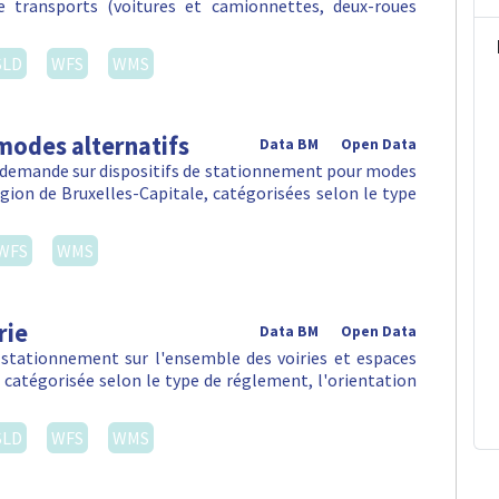
e transports (voitures et camionnettes, deux-roues
SLD
WFS
WMS
modes alternatifs
Data BM
Open Data
la demande sur dispositifs de stationnement pour modes
égion de Bruxelles-Capitale, catégorisées selon le type
WFS
WMS
rie
Data BM
Open Data
 stationnement sur l'ensemble des voiries et espaces
, catégorisée selon le type de réglement, l'orientation
SLD
WFS
WMS