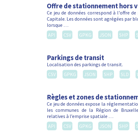
Offre de stationnement hors vo
Ce jeu de données correspond à l'offre de
Capitale. Les données sont agrégées par blo
lorsque …
API
CSV
GPKG
JSON
SHP
Parkings de transit
Localisation des parkings de transit.
CSV
GPKG
JSON
SHP
SLD
Règles et zones de stationnem
Ce jeu de données expose la réglementation
les communes de la Région de Bruxelles
relatives à l’emprise spatiale …
API
CSV
GPKG
JSON
SHP