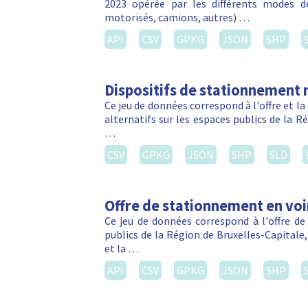
2023 opérée par les différents modes d
motorisés, camions, autres) …
API
CSV
GPKG
JSON
SHP
Dispositifs de stationnement 
Ce jeu de données correspond à l'offre et 
alternatifs sur les espaces publics de la R
…
CSV
GPKG
JSON
SHP
SLD
Offre de stationnement en voi
Ce jeu de données correspond à l'offre de
publics de la Région de Bruxelles-Capitale
et la …
API
CSV
GPKG
JSON
SHP