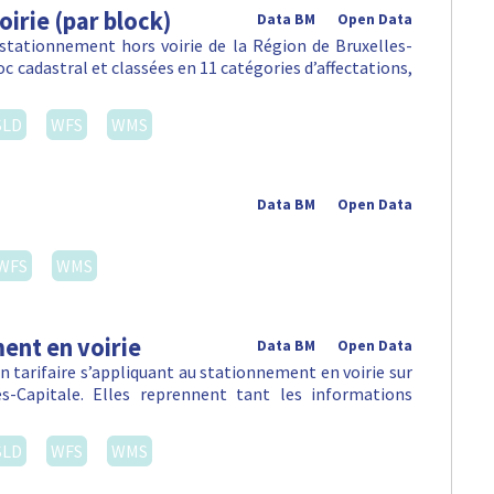
irie (par block)
Data BM
Open Data
 stationnement hors voirie de la Région de Bruxelles-
c cadastral et classées en 11 catégories d’affectations,
SLD
WFS
WMS
Data BM
Open Data
WFS
WMS
ent en voirie
Data BM
Open Data
 tarifaire s’appliquant au stationnement en voirie sur
-Capitale. Elles reprennent tant les informations
SLD
WFS
WMS