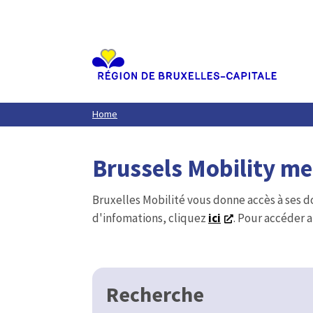
Aller
au
contenu
principal
Home
Brussels Mobility m
Bruxelles Mobilité vous donne accès à ses d
d'infomations, cliquez
ici
. Pour accéder a
Recherche