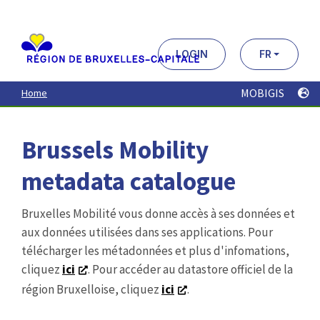
Aller
au
contenu
principal
LOGIN
FR
MOBIGIS
Home
Brussels Mobility
metadata catalogue
Bruxelles Mobilité vous donne accès à ses données et
aux données utilisées dans ses applications. Pour
télécharger les métadonnées et plus d'infomations,
cliquez
ici
. Pour accéder au datastore officiel de la
région Bruxelloise, cliquez
ici
.