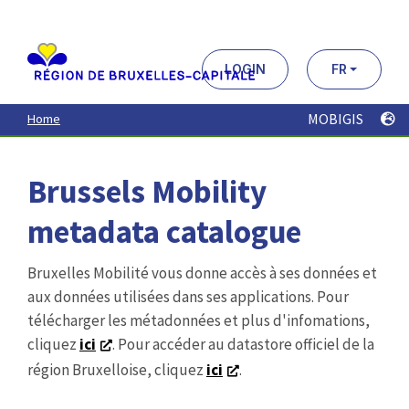
Aller
au
contenu
principal
LOGIN
FR
MOBIGIS
Home
Brussels Mobility
metadata catalogue
Bruxelles Mobilité vous donne accès à ses données et
aux données utilisées dans ses applications. Pour
télécharger les métadonnées et plus d'infomations,
cliquez
ici
. Pour accéder au datastore officiel de la
région Bruxelloise, cliquez
ici
.