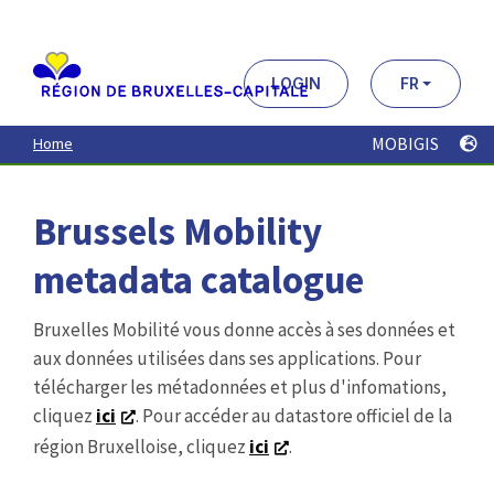
Aller
au
contenu
principal
LOGIN
FR
MOBIGIS
Home
Brussels Mobility
metadata catalogue
Bruxelles Mobilité vous donne accès à ses données et
aux données utilisées dans ses applications. Pour
télécharger les métadonnées et plus d'infomations,
cliquez
ici
. Pour accéder au datastore officiel de la
région Bruxelloise, cliquez
ici
.