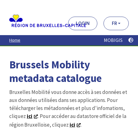
Aller
au
contenu
principal
LOGIN
FR
MOBIGIS
Home
Brussels Mobility
metadata catalogue
Bruxelles Mobilité vous donne accès à ses données et
aux données utilisées dans ses applications. Pour
télécharger les métadonnées et plus d'infomations,
cliquez
ici
. Pour accéder au datastore officiel de la
région Bruxelloise, cliquez
ici
.