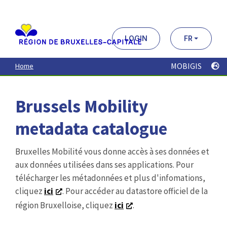
Aller
au
contenu
principal
LOGIN
FR
MOBIGIS
Home
Brussels Mobility
metadata catalogue
Bruxelles Mobilité vous donne accès à ses données et
aux données utilisées dans ses applications. Pour
télécharger les métadonnées et plus d'infomations,
cliquez
ici
. Pour accéder au datastore officiel de la
région Bruxelloise, cliquez
ici
.