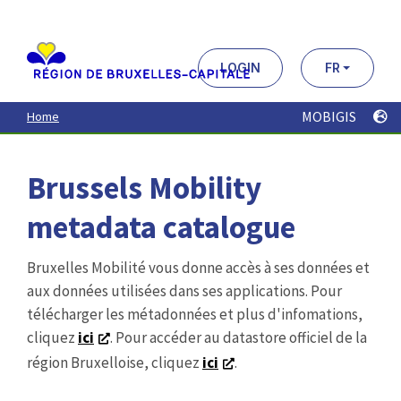
Aller
au
contenu
principal
LOGIN
FR
MOBIGIS
Home
Brussels Mobility
metadata catalogue
Bruxelles Mobilité vous donne accès à ses données et
aux données utilisées dans ses applications. Pour
télécharger les métadonnées et plus d'infomations,
cliquez
ici
. Pour accéder au datastore officiel de la
région Bruxelloise, cliquez
ici
.