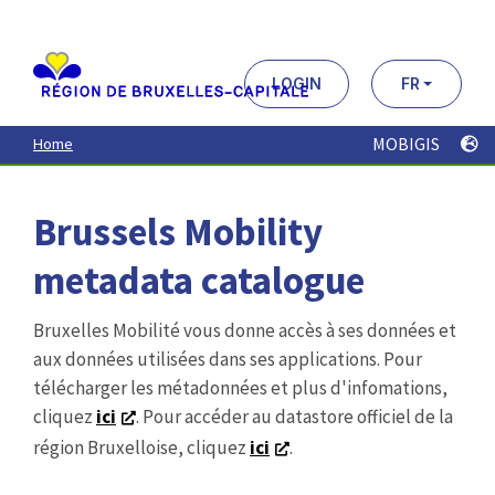
Aller
au
contenu
principal
LOGIN
FR
MOBIGIS
Home
Brussels Mobility
metadata catalogue
Bruxelles Mobilité vous donne accès à ses données et
aux données utilisées dans ses applications. Pour
télécharger les métadonnées et plus d'infomations,
cliquez
ici
. Pour accéder au datastore officiel de la
région Bruxelloise, cliquez
ici
.