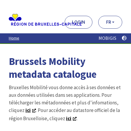
Aller
au
contenu
principal
LOGIN
FR
MOBIGIS
Home
Brussels Mobility
metadata catalogue
Bruxelles Mobilité vous donne accès à ses données et
aux données utilisées dans ses applications. Pour
télécharger les métadonnées et plus d'infomations,
cliquez
ici
. Pour accéder au datastore officiel de la
région Bruxelloise, cliquez
ici
.